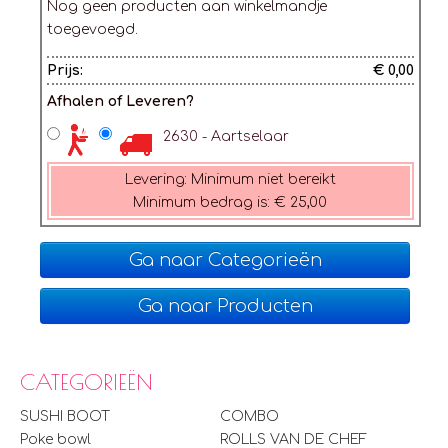
Nog geen producten aan winkelmandje
toegevoegd.
Prijs:
€ 0,00
Afhalen of Leveren?
2630 - Aartselaar
Levering:
Minimum niet bereikt
Minimum bedrag is:
€ 25,00
Ga naar Categorieën
Ga naar Producten
CATEGORIEËN
SUSHI BOOT
COMBO
Poke bowl
ROLLS VAN DE CHEF