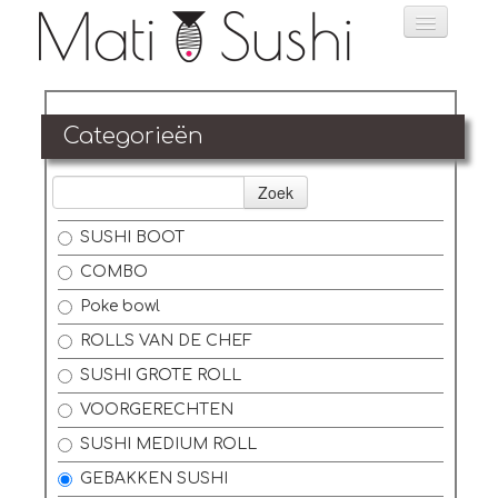
Home
Categorieën
Bestellen
Zoek
Menu
SUSHI BOOT
Reservatie
COMBO
Foto's
Poke bowl
ROLLS VAN DE CHEF
Login
SUSHI GROTE ROLL
Contact
VOORGERECHTEN
SUSHI MEDIUM ROLL
GEBAKKEN SUSHI