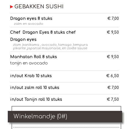
GEBAKKEN SUSHI
Dragon eyes 8 stuks
€ 7,00
zalm en avocado
Chef Dragon Eyes 8 stuks chef
€ 9,50
Dragon eyes
​zlam ,kanikama , avocado, tamago ,tempura
pikante ,japanse mayonaise, en zoete sause
Manhatan Roll 8 stuks
€ 9,50
tonijn en avocado
in/out Krab 10 stuks
€ 6,50
in/out zalm roll 10 stuks
€ 7,00
in/out Tonijn roll 10 stuks
€ 7,50
Winkelmandje (
0
#)